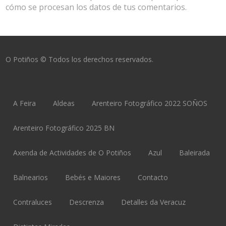
cómo se procesan los datos de tus comentarios.
O Potiños © Todos los derechos reservados.
A Feira
Aldeas
Arenteiro Fotográfico 2022 SOÑOS
Arenteiro Fotográfico 2025 BN
Axenda de Actividades de O Potiños
Azul
Baleirada
Balnearios
Bebés e Maiores
Contacto
Contraluces
Descrenza
Detalles da Veracuz