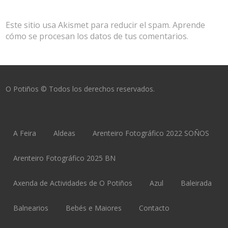
Este sitio usa Akismet para reducir el spam.
Aprende
cómo se procesan los datos de tus comentarios.
O Potiños © Todos los derechos reservados.
A Feira
Aldeas
Arenteiro Fotográfico 2022 SOÑOS
Arenteiro Fotográfico 2025 BN
Axenda de Actividades de O Potiños
Azul
Baleirada
Balnearios
Bebés e Maiores
Contacto