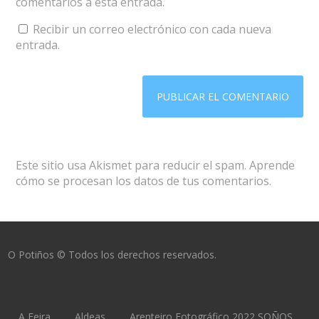
comentarios a esta entrada.
Recibir un correo electrónico con cada nueva
entrada.
Este sitio usa Akismet para reducir el spam.
Aprende
cómo se procesan los datos de tus comentarios.
O Potiños © Todos los derechos reservados.
A Feira
Aldeas
Arenteiro Fotográfico 2022 SOÑOS