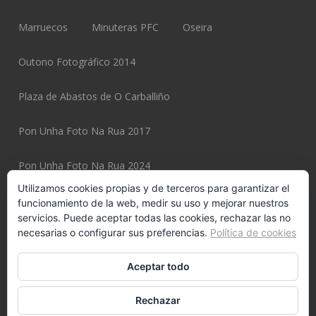
Marruecos
Minuteras PFC
Oseira
Outono Fotográfico 2014
Plaza de Abastos de O Carballiño
Pon Unha Foto Na Rua 2017
Pon Unha Foto Na Rua 2024
Utilizamos cookies propias y de terceros para garantizar el
Pon Unha Foto Na Rua 2025
funcionamiento de la web, medir su uso y mejorar nuestros
servicios. Puede aceptar todas las cookies, rechazar las no
necesarias o configurar sus preferencias.
Política de cookies
Pon Unha Foto Na Rua 2025 Page
Potiexpo 2020
Aceptar todo
Potiexpo 2022
Potiexpo 2024
Potiexpo 2026
Rechazar
Potiexpo 2026 Page
Potiños
Pulpeiros