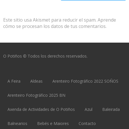
Este sitio usa Akismet para reducir el spam.
Aprende
cómo se procesan los datos de tus comentarios.
O Potiños © Todos los derechos reservados.
A Feira
Aldeas
Arenteiro Fotográfico 2022 SOÑOS
Arenteiro Fotográfico 2025 BN
Axenda de Actividades de O Potiños
Azul
Baleirada
Balnearios
Bebés e Maiores
Contacto