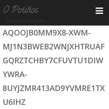
O Potiños
ASOCIACIÓN FOTOGRÁFICA
AQOOJB0MM9X8-XWM-
MJ1N3BWEB2WNJXHTRUAF
GQRZTCHBY7CFUVTU1DIW
YWRA-
8UYJZMR413AD9YVMRE1TX
U6IHZ