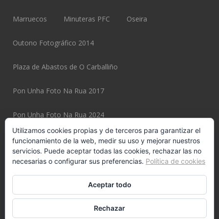
Marruecos
Minuteras PFC
Oseira
Outono Fotográfico 2014
Plaza de Abastos de O Carballiño
Pon Unha Foto Na Rua 2017
Pon Unha Foto Na Rua 2024
Utilizamos cookies propias y de terceros para garantizar el
Pon Unha Foto Na Rua 2025
funcionamiento de la web, medir su uso y mejorar nuestros
servicios. Puede aceptar todas las cookies, rechazar las no
necesarias o configurar sus preferencias.
Política de cookies
Pon Unha Foto Na Rua 2025 Page
Potiexpo 2020
Aceptar todo
Potiexpo 2022
Potiexpo 2024
Potiexpo 2026
Rechazar
Potiexpo 2026 Page
Potiños
Pulpeiros