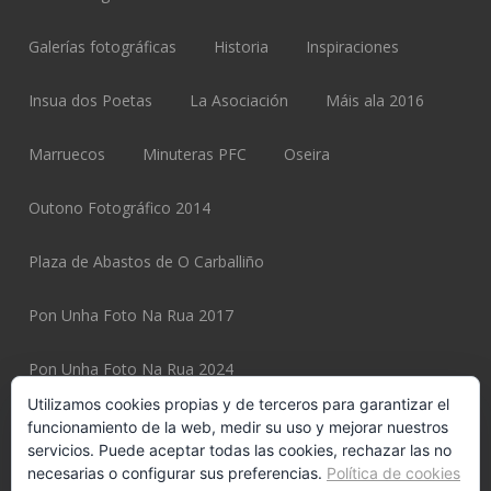
Galerías fotográficas
Historia
Inspiraciones
Insua dos Poetas
La Asociación
Máis ala 2016
Marruecos
Minuteras PFC
Oseira
Outono Fotográfico 2014
Plaza de Abastos de O Carballiño
Pon Unha Foto Na Rua 2017
Pon Unha Foto Na Rua 2024
Utilizamos cookies propias y de terceros para garantizar el
Pon Unha Foto Na Rua 2025
funcionamiento de la web, medir su uso y mejorar nuestros
servicios. Puede aceptar todas las cookies, rechazar las no
necesarias o configurar sus preferencias.
Política de cookies
Pon Unha Foto Na Rua 2025 Page
Potiexpo 2020