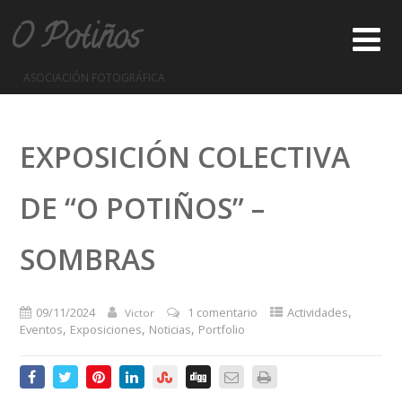
O Potiños
ASOCIACIÓN FOTOGRÁFICA
EXPOSICIÓN COLECTIVA
DE “O POTIÑOS” –
SOMBRAS
,
09/11/2024
1 comentario
Actividades
Victor
,
,
,
Eventos
Exposiciones
Noticias
Portfolio