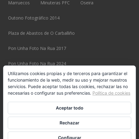
Marruecos
Minuteras PFC
Oseira
Outono Fotográfico 2014
Plaza de Abastos de O Carballiño
Pon Unha Foto Na Rua 2017
Pon Unha Foto Na Rua 2024
Utilizamos cookies propias y de terceros para garantizar el
Pon Unha Foto Na Rua 2025
funcionamiento de la web, medir su uso y mejorar nuestros
servicios. Puede aceptar todas las cookies, rechazar las no
necesarias o configurar sus preferencias.
Política de cookies
Pon Unha Foto Na Rua 2025 Page
Potiexpo 2020
Aceptar todo
Potiexpo 2022
Potiexpo 2024
Potiexpo 2026
Rechazar
Potiexpo 2026 Page
Potiños
Pulpeiros
Configurar