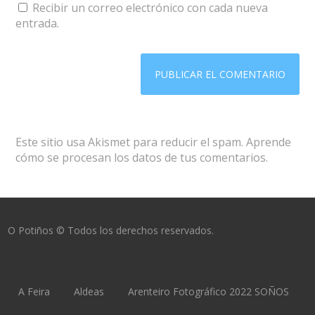
Recibir un correo electrónico con cada nueva
entrada.
Este sitio usa Akismet para reducir el spam.
Aprende
cómo se procesan los datos de tus comentarios.
O Potiños © Todos los derechos reservados.
A Feira
Aldeas
Arenteiro Fotográfico 2022 SOÑOS