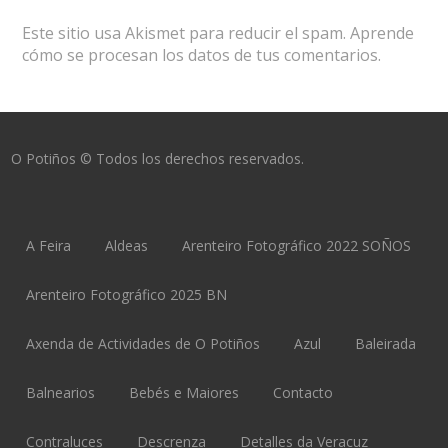
Este sitio usa Akismet para reducir el spam.
Aprende
cómo se procesan los datos de tus comentarios.
O Potiños © Todos los derechos reservados.
A Feira
Aldeas
Arenteiro Fotográfico 2022 SOÑOS
Arenteiro Fotográfico 2025 BN
Axenda de Actividades de O Potiños
Azul
Baleirada
Balnearios
Bebés e Maiores
Contacto
Contraluces
Descrenza
Detalles da Veracuz