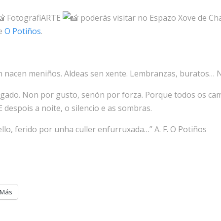
FotografiARTE
poderás visitar no Espazo Xove de Ch
de
O Potiños
.
 nacen meniños. Aldeas sen xente. Lembranzas, buratos… Nin
igado. Non por gusto, senón por forza. Porque todos os c
 despois a noite, o silencio e as sombras.
lo, ferido por unha culler enfurruxada…” A. F. O Potiños
Más