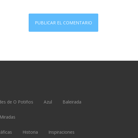
des de O Potiños
Azul
Baleirada
 Miradas
ráficas
Historia
Inspiraciones