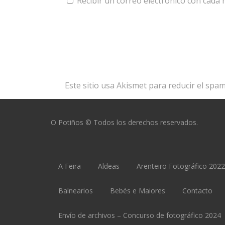
Recibir un correo electrónico con cada
Este sitio usa Akismet para reducir el spa
O Potiños © Todos los derechos reservados.
A Feira
Aldeas
Arenteiro Fotográfico 20
Balnearios
Bebés e Maiores
Contacto
Envío de archivos – Concurso de fotográfico 2024