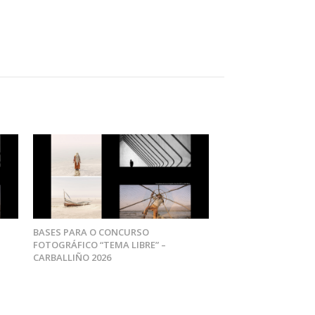
BASES PARA O CONCURSO
FOTOGRÁFICO “TEMA LIBRE” –
CARBALLIÑO 2026