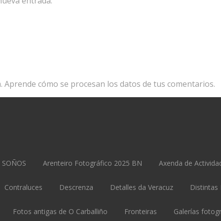
 nueva entrada.
m.
Aprende cómo se procesan los datos de tus comentarios.
22 SOÑOS
Arenteiro Fotográfico 2025 BN
Axenda de Activida
Contraluces
Descrenza
Detalles da Veracuz
Distintas
Fotos antigas de O Carballiño
Fronteiras
Galerías fotog