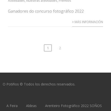
Actividades
,
Nuestras actividades
,
Premios
Ganadores do concurso fotográfico 2022
+ MÁS INFORMACIÓN
1
2
O Potiños © Todos los derechos reservados.
A Feira
Aldeas
Arenteiro Fotográfico 2022 SOÑOS