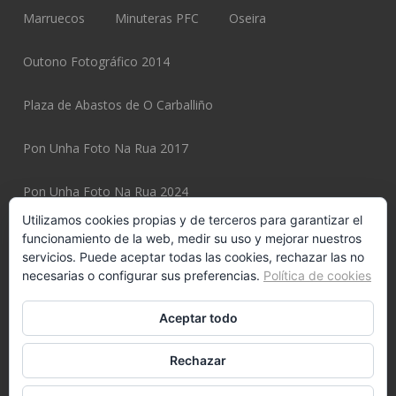
Marruecos
Minuteras PFC
Oseira
Outono Fotográfico 2014
Plaza de Abastos de O Carballiño
Pon Unha Foto Na Rua 2017
Pon Unha Foto Na Rua 2024
Utilizamos cookies propias y de terceros para garantizar el
Pon Unha Foto Na Rua 2025
funcionamiento de la web, medir su uso y mejorar nuestros
servicios. Puede aceptar todas las cookies, rechazar las no
necesarias o configurar sus preferencias.
Política de cookies
Pon Unha Foto Na Rua 2025 Page
Potiexpo 2020
Aceptar todo
Potiexpo 2022
Potiexpo 2024
Potiexpo 2026
Rechazar
Potiexpo 2026 Page
Potiños
Pulpeiros