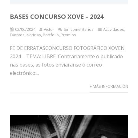
BASES CONCURSO XOVE – 2024
02/06/2024
Victor
Sin comentarios
Actividades
,
Eventos
,
Noticias
,
Portfolio
,
Premios
FE DE ERRATASCONCURSO FOTOGRÁFICO XOVEN
2024 – TEMA: LIBRE. Contrariamente ó publicado
nas bases, as fotos enviaranse ó correo
electrónico:...
+ MÁS INFORMACIÓN