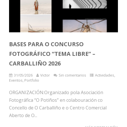
BASES PARA O CONCURSO
FOTOGRÁFICO “TEMA LIBRE” –
CARBALLIÑO 2026
31/05/2026
Victor
Sin comentarios
Actividades
,
Eventos
,
Portfolio
ORGANIZACIÓN:Organizado pola Asociación
Fotográfica “O Potiños” en colabouración co
Concello de O Carballiño e o Centro Comercial
Aberto de O...